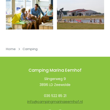
Home
Camping
Camping Marina Eemhof
Slingerweg 9
3896 LD Zeewolde
036 522 85 21
info@campingmarinaeemhof.nl