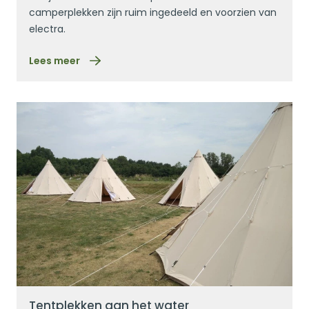
camperplekken zijn ruim ingedeeld en voorzien van
electra.
Lees meer
Lees meer
Tentplekken aan het water