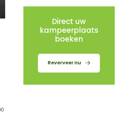
Direct uw
kampeerplaats
boeken
Reverveer nu
00