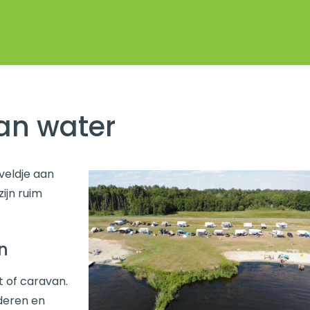
an water
veldje aan
ijn ruim
n
t of caravan.
nderen en