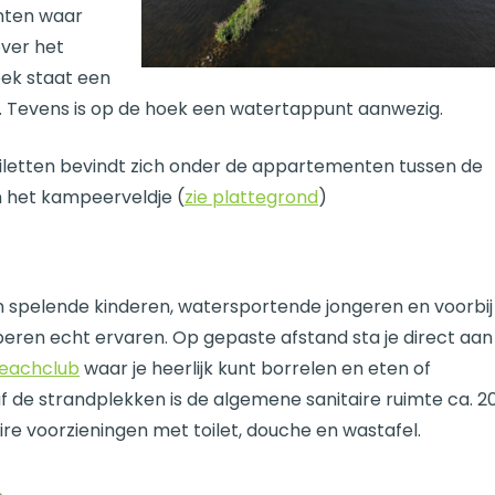
enten waar
over het
ek staat een
. Tevens is op de hoek een watertappunt aanwezig.
oiletten bevindt zich onder de appartementen tussen de
 het kampeerveldje (
zie plattegrond
)
an spelende kinderen, watersportende jongeren en voorbij
mperen echt ervaren. Op gepaste afstand sta je direct aan
eachclub
waar je heerlijk kunt borrelen en eten of
f de strandplekken is de algemene sanitaire ruimte ca. 2
ire voorzieningen met toilet, douche en wastafel.