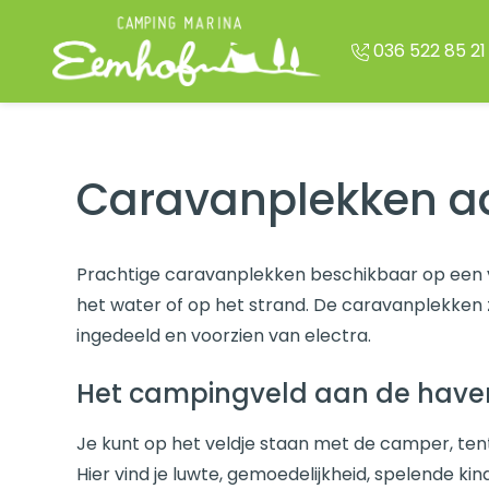
Overslaan en naar de inhoud gaan
036 522 85 21
Caravanplekken a
Prachtige caravanplekken beschikbaar op een 
het water of op het strand. De caravanplekken z
ingedeeld en voorzien van electra.
Het campingveld aan de have
Je kunt op het veldje staan met de camper, ten
Hier vind je luwte, gemoedelijkheid, spelende ki