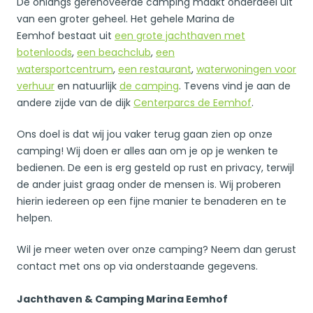
De onlangs gerenoveerde camping maakt onderdeel uit
van een groter geheel. Het gehele Marina de
Eemhof bestaat uit
een grote jachthaven met
botenloods
,
een beachclub
,
een
watersportcentrum
,
een restaurant
,
waterwoningen voor
verhuur
en natuurlijk
de camping
. Tevens vind je aan de
andere zijde van de dijk
Centerparcs de Eemhof
.
Ons doel is dat wij jou vaker terug gaan zien op onze
camping! Wij doen er alles aan om je op je wenken te
bedienen. De een is erg gesteld op rust en privacy, terwijl
de ander juist graag onder de mensen is. Wij proberen
hierin iedereen op een fijne manier te benaderen en te
helpen.
Wil je meer weten over onze camping? Neem dan gerust
contact met ons op via onderstaande gegevens.
Jachthaven & Camping Marina Eemhof